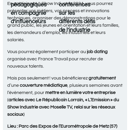
En participant à Show Industrie 2024, vous pourrez
pédagogiques
conférences
présenter vos métiers, vos process et innovations
en compagnie
sur les
techniques, organiser des démonstrations pour le
d’influenceurs
différents défis
grand public, les jeunes en orientation et leurs familles,
de l’industrie
les demandeurs d’emploi, les industriels et leurs
salariés.
Vous pourrez également participer au
job dating
organisé avec France Travail pour recruter de
nouveaux talents.
Mais pas seulement ! vous bénéficierez
gratuitement
d’une
couverture médiatique
, plusieurs semaines avant
l’évènement, pour
mettre en lumière votre entreprise
(
articles avec Le Républicain Lorrain, « L’Emission » du
Show Industrie avec Moselle TV, relai sur les réseaux
sociaux
)
Lieu : Parc des Expos de l’Eurométropole de Metz (57)