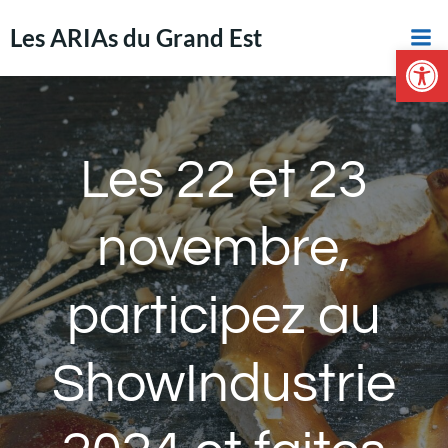
Aller
Les ARIAs du Grand Est
au
Ouvrir la 
contenu
Les 22 et 23
novembre,
participez au
ShowIndustrie