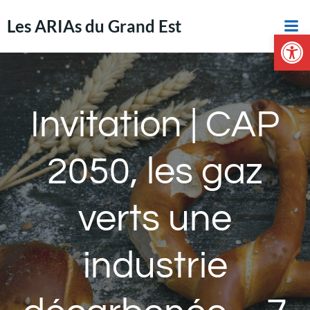
Aller
Les ARIAs du Grand Est
au
Ouvrir la 
contenu
Invitation | CAP
2050, les gaz
verts une
industrie