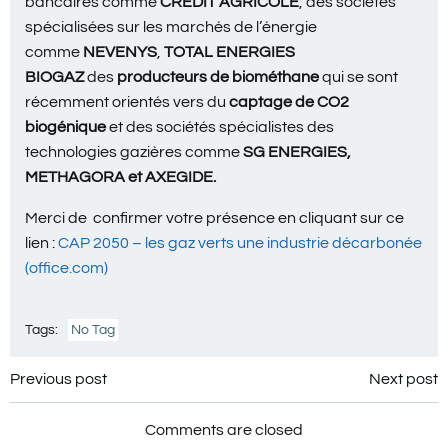
bancaires comme
CREDIT AGRICOLE
, des sociétés
spécialisées sur les marchés de l’énergie
comme
NEVENYS
,
TOTAL ENERGIES
BIOGAZ
des
producteurs de biométhane
qui se sont
récemment orientés vers du
captage de CO2
biogénique
et des sociétés spécialistes des
technologies gazières comme
SG ENERGIES,
METHAGORA et AXEGIDE.
Merci de confirmer votre présence en cliquant sur ce
lien :
CAP 2050 – les gaz verts une industrie décarbonée
(office.com)
Tags:
No Tag
Navigation
Navigation
Previous post
Next post
de
de
Comments are closed