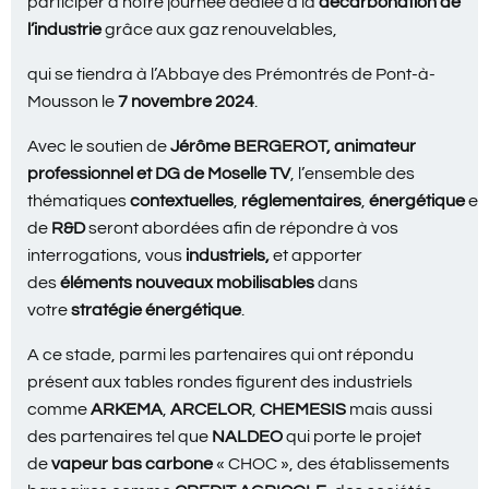
participer à notre journée dédiée à la
décarbonation de
l’industrie
grâce aux gaz renouvelables,
qui se tiendra à l’Abbaye des Prémontrés de Pont-à-
Mousson le
7 novembre 2024
.
Avec le soutien de
Jérôme BERGEROT, animateur
professionnel et DG de Moselle TV
, l’ensemble des
thématiques
contextuelles
,
réglementaires
,
énergétique
et
de
R&D
seront abordées afin de répondre à vos
interrogations, vous
industriels,
et apporter
des
éléments nouveaux mobilisables
dans
votre
stratégie énergétique
.
A ce stade, parmi les partenaires qui ont répondu
présent aux tables rondes figurent des industriels
comme
ARKEMA
,
ARCELOR
,
CHEMESIS
mais aussi
des partenaires tel que
NALDEO
qui porte le projet
de
vapeur bas carbone
« CHOC », des établissements