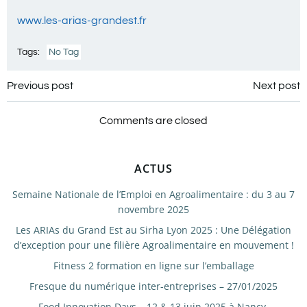
www.les-arias-grandest.fr
Tags:
No Tag
Navigation
Navigation
Previous post
Next post
de
de
Comments are closed
l’article
l’article
ACTUS
Semaine Nationale de l’Emploi en Agroalimentaire : du 3 au 7
novembre 2025
Les ARIAs du Grand Est au Sirha Lyon 2025 : Une Délégation
d’exception pour une filière Agroalimentaire en mouvement !
Fitness 2 formation en ligne sur l’emballage
Fresque du numérique inter-entreprises – 27/01/2025
Food Innovation Days – 12 & 13 juin 2025 à Nancy