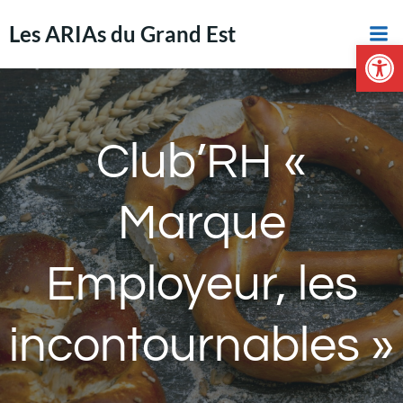
Aller
Les ARIAs du Grand Est
au
Ouvrir la 
contenu
Club’RH «
Marque
Employeur, les
incontournables »