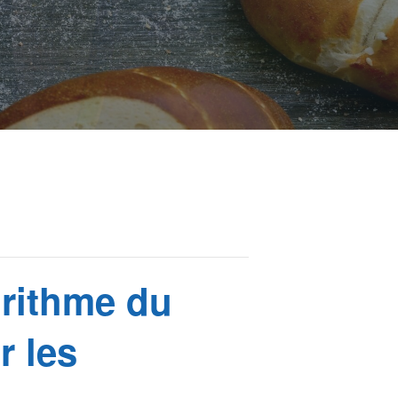
orithme du
r les